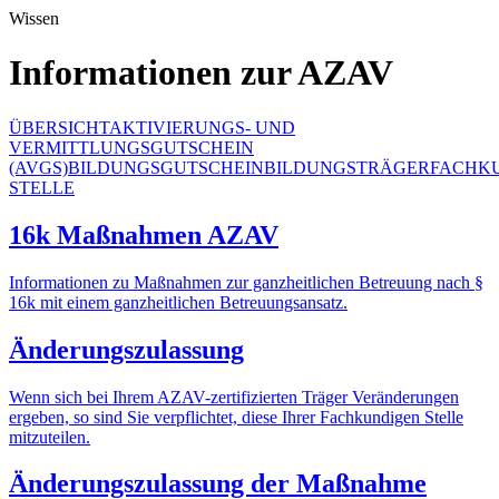
Wissen
Informationen zur AZAV
ÜBERSICHT
AKTIVIERUNGS- UND
VERMITTLUNGSGUTSCHEIN
(AVGS)
BILDUNGSGUTSCHEIN
BILDUNGSTRÄGER
FACHK
STELLE
16k Maßnahmen AZAV
Informationen zu Maßnahmen zur ganzheitlichen Betreuung nach §
16k mit einem ganzheitlichen Betreuungsansatz.
Änderungszulassung
Wenn sich bei Ihrem AZAV-zertifizierten Träger Veränderungen
ergeben, so sind Sie verpflichtet, diese Ihrer Fachkundigen Stelle
mitzuteilen.
Änderungszulassung der Maßnahme